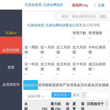
-九游会电竞
九游会电竞-九游会网址j9
基智网
faq
注册
九游会电竞-九游会网址j9
基金公司
基金公司详情
私募fof
管理只数
管理规模
--
--
近一周回
近一月回
近三月回
近六月回
今年以来回
金思维指数
报
报
报
报
报
--
--
--
--
--
近一年回
近三年回
近五年回
近十年回
成立以来回
股票
报
报
报
报
报
--
--
--
--
--
金思维发布
收益统计
管理规模
股票资产估值
在管基金列表
历任基金经理
历史规模
按区间段
(起始日期 --)
名
最大跌
标
夏
索
贝塔相对于
称
(%)
幅
(%)
准
普
提