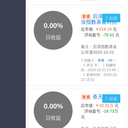
后浪消费行
普通
自选
业指数基金对照
0.00
%
总市值:
￥518.19
元
浮动盈亏:
-76.61
元
日收益
备注：后浪指数基金
公开课2020-10-22
创建人：
徐春，cfa
评论:
0
创建时
间：2020-10-22 15:49
更新时间：2020-10-
22 15:52
香天下0717
普通
自选
0.00
%
总市值:
￥10.31万
元
浮动盈亏:
-18.73万
元
日收益