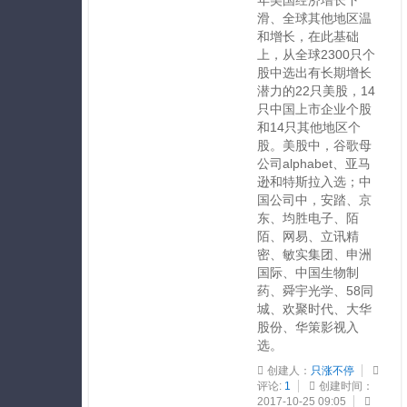
年美国经济增长下
滑、全球其他地区温
和增长，在此基础
上，从全球2300只个
股中选出有长期增长
潜力的22只美股，14
只中国上市企业个股
和14只其他地区个
股。美股中，谷歌母
公司alphabet、亚马
逊和特斯拉入选；中
国公司中，安踏、京
东、均胜电子、陌
陌、网易、立讯精
密、敏实集团、申洲
国际、中国生物制
药、舜宇光学、58同
城、欢聚时代、大华
股份、华策影视入
选。
创建人：
只涨不停
评论:
1
创建时间：
2017-10-25 09:05