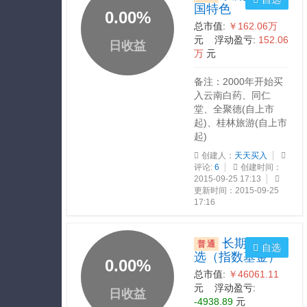
国特色
0.00
%
总市值:
￥162.06万
元 浮动盈亏:
152.06
日收益
万
元
备注：2000年开始买
入云南白药、同仁
堂、全聚德(自上市
起)、桂林旅游(自上市
起)
创建人：
天天买入
评论:
6
创建时间：
2015-09-25 17:13
更新时间：2015-09-25
17:16
长期定投精
普通
自选
选（指数基金）
0.00
%
总市值:
￥46061.11
元 浮动盈亏:
日收益
-4938.89
元