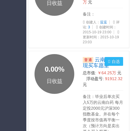
万
元
日收益
备注：
创建人：
逗逗
评
论:
3
创建时间：
2015-10-19 23:00
更新时间：2015-10-19
23:03
云南白药实
普通
自选
现买车愿望
0.00
%
总市值:
￥64.25万
元
浮动盈亏:
91912.32
日收益
元
备注：毕业后单次买
入5万的云南白药 每月
定投2000元沪深300
指数基金。并在每个
季度按市值再平衡一
次（预计方向是卖出