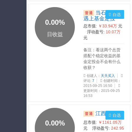
当石化双熊
普通
自选
遇上基金定投
0.00
%
总市值:
￥33.94万
元
浮动盈亏:
10.07万
日收益
元
备注：看这两个怂货
搭配个稳定收益的基
金定投会不会有什么
收获？
创建人：
天天买入
评论:
7
创建时间：
2015-09-25 16:50
更新时间：2015-09-25
16:53
江西特色
普通
自选
0.00
%
总市值:
￥1161.05万
元 浮动盈亏:
242.95