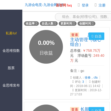
最热门 -九游会电竞
九游会电竞-九游会网址j9
基智网
faq
登录
注册
收益率
自选人数
更新时间
创建时间
私募fof
压舱石
普通
自选
主动管理（核心
0.00
%
组合）
金思维指数
总市值:
￥758.75万
日收益
元 浮动盈亏:
249.40
万
元
股票
备注：gc
创建人：
徐春，cfa
评论:
3
创建时
金思维发布
间：2018-06-11 14:42
更新时间：2019-12-
27 17:03
长期持有中
普通
自选