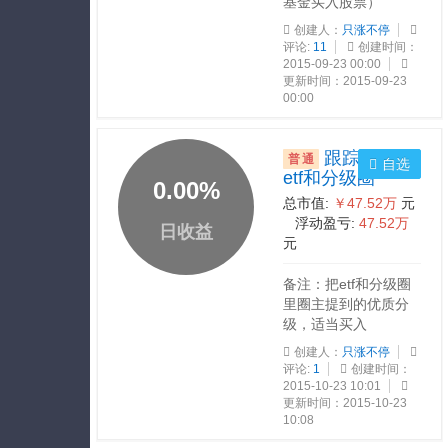
基金买入股票）
创建人：
只涨不停
评论:
11
创建时间：
2015-09-23 00:00
更新时间：2015-09-23
00:00
跟踪大牛-
普通
自选
etf和分级圈
0.00
%
总市值:
￥47.52万
元
浮动盈亏:
47.52万
日收益
元
备注：把etf和分级圈
里圈主提到的优质分
级，适当买入
创建人：
只涨不停
评论:
1
创建时间：
2015-10-23 10:01
更新时间：2015-10-23
10:08