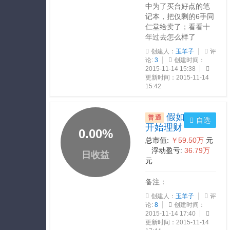
中为了买台好点的笔
记本，把仅剩的6手同
仁堂给卖了；看看十
年过去怎么样了
创建人：
玉羊子
评
论:
3
创建时间：
2015-11-14 15:38
更新时间：2015-11-14
15:42
假如我早点
普通
自选
开始理财
0.00
%
总市值:
￥59.50万
元
浮动盈亏:
36.79万
日收益
元
备注：
创建人：
玉羊子
评
论:
8
创建时间：
2015-11-14 17:40
更新时间：2015-11-14