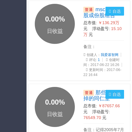
msci指数-a
普通
自选
股成份股组合
0.00
%
总市值:
￥136.29万
元 浮动盈亏:
15.10
日收益
万
元
备注：
创建人：
我爱基智网
评论:
1
创建时
间：2017-06-22 16:26
更新时间：2017-06-
22 16:44
那些年我丢
普通
自选
掉的同仁堂
0.00
%
总市值:
￥87657.66
元 浮动盈亏:
日收益
76549.70
元
备注：记得2005年7月