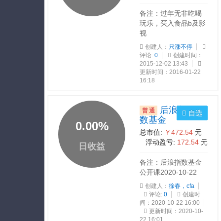
备注：过年无非吃喝
玩乐，买入食品b及影
视
创建人：
只涨不停
评论:
0
创建时间：
2015-12-02 13:43
更新时间：2016-01-22
16:18
后浪美股指
普通
自选
数基金
0.00
%
总市值:
￥472.54
元
浮动盈亏:
172.54
元
日收益
备注：后浪指数基金
公开课2020-10-22
创建人：
徐春，cfa
评论:
0
创建时
间：2020-10-22 16:00
更新时间：2020-10-
22 16:01