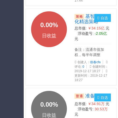
17:44
基智a股量
策略
自选
化精选策略
0.00
%
总市值:
￥34.15亿
元
浮动盈亏:
-2.05亿
日收益
元
备注：流通市值加
权，每半年调整
创建人：
徐春cfa
评论:
0
创建时间：
2019-12-17 18:27
更新时间：2019-12-17
18:27
准备过年啦
普通
自选
0.00
%
总市值:
￥34.91万
元
浮动盈亏:
30.53万
元
日收益