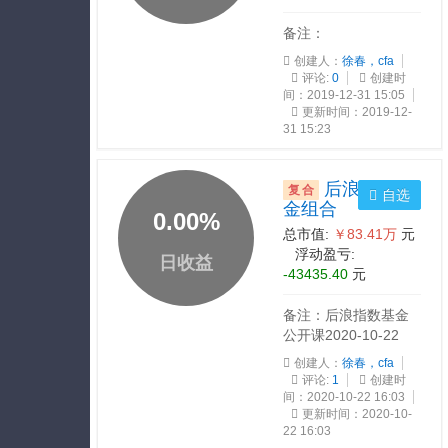
备注：
创建人：
徐春，cfa
评论:
0
创建时
间：2019-12-31 15:05
更新时间：2019-12-
31 15:23
后浪指数基
复合
自选
金组合
0.00
%
总市值:
￥83.41万
元
浮动盈亏:
日收益
-43435.40
元
备注：后浪指数基金
公开课2020-10-22
创建人：
徐春，cfa
评论:
1
创建时
间：2020-10-22 16:03
更新时间：2020-10-
22 16:03