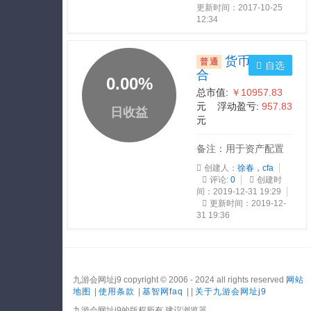
更新时间：2017-10-25
12:34
货币基金组
普通
自选
合
0.00
%
总市值:
￥10957.83
元 浮动盈亏:
957.83
日收益
元
备注：用于资产配置
创建人：
徐春，cfa
评论:
0
创建时
间：2019-12-31 19:29
更新时间：2019-12-
31 19:36
九游会网址j9 copyright © 2006 - 2024 all rights reserved
网站
地图
|
使用条款
|
基智网faq
| |
关于九游会网址j9
九游会网址j9的版权所有 建议浏览器