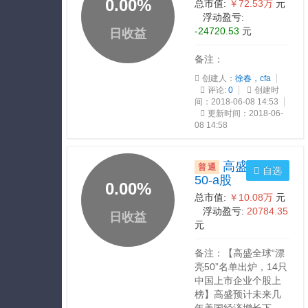
0.00
%
总市值:
￥72.53万
元
浮动盈亏:
-24720.53
元
日收益
备注：
创建人：
徐春，cfa
评论:
0
创建时
间：2018-06-08 14:53
更新时间：2018-06-
08 14:58
高盛漂亮
普通
自选
50-a股
0.00
%
总市值:
￥10.08万
元
浮动盈亏:
20784.35
日收益
元
备注：【高盛全球“漂
亮50”名单出炉，14只
中国上市企业个股上
榜】高盛预计未来几