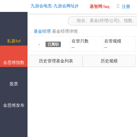
-九游会电竞
九游会电竞-九游会网址j9
基智网
faq
注册
基金经理
基金经理详情
私募fof
在管只数
在管规模
-
已离职
--
--
历史管理基金列表
历史规模
金思维指数
股票
金思维发布