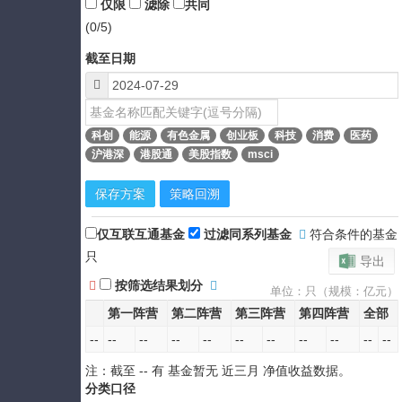
仅限
滤除
共同
(0/5)
截至日期
科创
能源
有色金属
创业板
科技
消费
医药
沪港深
港股通
美股指数
msci
保存方案
策略回溯
仅互联互通基金
过滤同系列基金
符合条件的基金
只
导出
按筛选结果划分
单位：只（规模：亿元）
第一阵营
第二阵营
第三阵营
第四阵营
全部
--
--
--
--
--
--
--
--
--
--
--
注：截至
--
有 基金暂无
近三月
净值收益数据。
分类口径