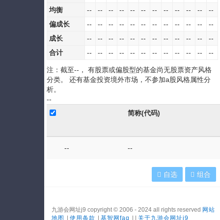
均衡
--
--
--
--
--
--
--
--
--
--
--
--
偏成长
--
--
--
--
--
--
--
--
--
--
--
--
成长
--
--
--
--
--
--
--
--
--
--
--
--
合计
--
--
--
--
--
--
--
--
--
--
--
--
注：截至
--
， 有股票或偏股型的基金尚无股票资产风格
分类。 还有基金投资境外市场，不参加a股风格属性分
析。
--
简称(代码)
--
--
自选
组合
九游会网址j9 copyright © 2006 - 2024 all rights reserved
网站
地图
|
使用条款
|
基智网faq
| |
关于九游会网址j9