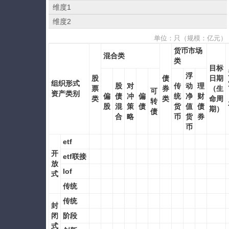
维度1
维度2
单位：只（规模：亿元）
货币市场
混合类
类
目标
浮
股
债
日期
组织形式
股
对
传
动
理
票
券
（生
可
资产类别
偏
债
冲
偏
统
净
财
类
类
命周
转
股
混
策
债
货
值
债
期）
债
合
略
币
货
券
币
etf
开
etf联接
放
lof
式
传统
传统
封
闭
阶段
式