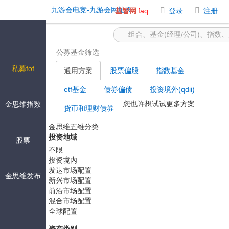
基金筛选 -九游会电竞
九游会电竞-九游会网址j9
基智网
faq
登录
注册
公募基金筛选
私募fof
通用方案
股票偏股
指数基金
etf基金
债券偏债
投资境外(qdii)
您也许想试试更多方案
金思维指数
货币和理财债券
金思维五维分类
投资地域
股票
不限
投资境内
发达市场配置
金思维发布
新兴市场配置
前沿市场配置
混合市场配置
全球配置