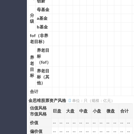
创新
母基金
分
a基金
级
b基金
fof（非养
老目标）
养老目
标
养
（fof）
老
目
养老目
标
标（其
他）
合计
金思维股票资产风格
单位：只（规模：亿元）
估值风格
巨盘
大盘
中盘
小盘
微盘
合计
市值风格
价值
--
--
--
--
--
--
--
--
--
--
--
--
偏价值
--
--
--
--
--
--
--
--
--
--
--
--