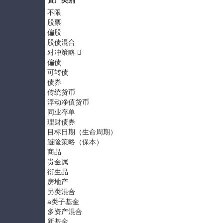
资产类别
不限
股票
偏股
股债混合
对冲策略
偏债
可转债
债券
传统货币
浮动净值货币
同业存单
理财债券
目标日期（生命周期）
避险策略（保本）
商品
贵金属
衍生品
房地产
另类混合
a类子基金
多资产混合
新基金