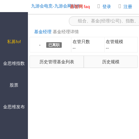
-九游会电竞
九游会电竞-九游会网址j9
基智网
faq
登录
注册
基金经理
基金经理详情
私募fof
在管只数
在管规模
-
已离职
--
--
历史管理基金列表
历史规模
金思维指数
股票
金思维发布