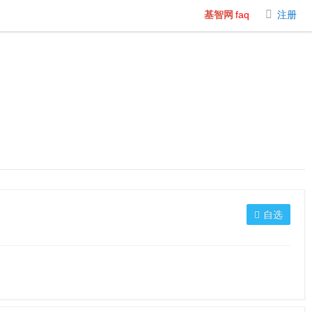
基智网
faq
注册
自选