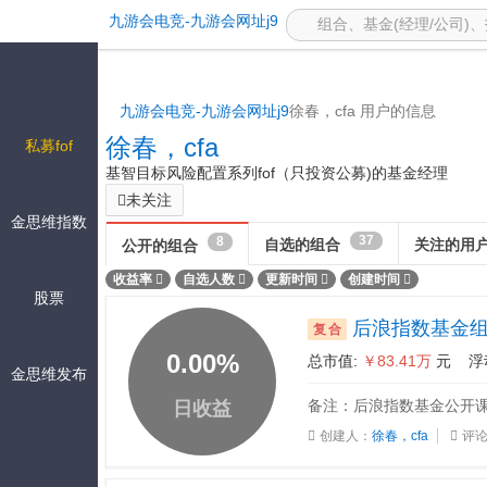
公开组合 -九游会电竞
九游会电竞-九游会网址j9
九游会电竞-九游会网址j9
徐春，cfa 用户的信息
徐春，cfa
私募fof
基智目标风险配置系列fof（只投资公募)的基金经理
未关注
金思维指数
37
8
自选的组合
关注的用
公开的组合
收益率
自选人数
更新时间
创建时间
股票
后浪指数基金
复合
0.00
%
总市值:
￥83.41万
元 浮
金思维发布
备注：后浪指数基金公开课20
日收益
创建人：
徐春，cfa
评论