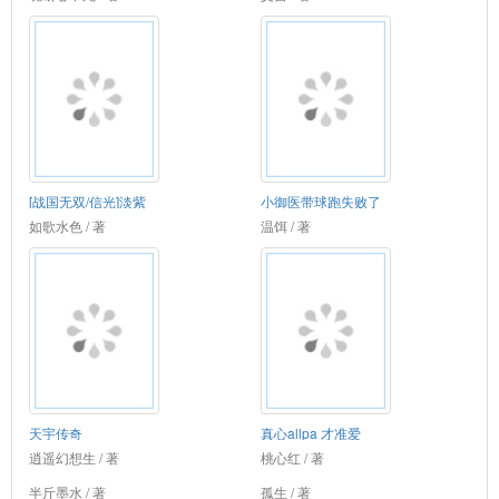
[战国无双/信光]淡紫
小御医带球跑失败了
如歌水色 / 著
温饵 / 著
天宇传奇
真心allpa 才准爱
逍遥幻想生 / 著
桃心红 / 著
半斤墨水 / 著
孤生 / 著