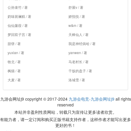
公孙束竹 / 著
舒展v / 著
奶味斑斓糕 / 著
娇悦悦 / 著
仙仙蒹葭 / 著
w&m / 著
梦回双子宫 / 著
天棒仙人 / 著
甜饼 / 著
我是神经病哈 / 著
yuxian / 著
yanwen / 著
牧北 / 著
马老村长 / 著
枫猫 / 著
干饭的盘子 / 著
大麦 / 著
洛城雪 / 著
九游会网址j9 copyright © 2017-2024
九游会电竞-九游会网址j9
all rights
reserved
本站并非盈利性质网站，转载只为宣传让更多读者欣赏。
有能力者，请一定订阅和购买正版书籍支持作者，这样作者才能写出更多
更好的书！