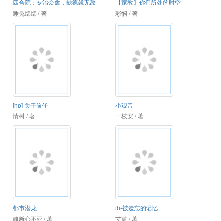
四合院：专治众禽，缺德就无敌
【家教】你们所处的时空
睡兔绵绵 / 著
彩悯 / 著
[hp] 关于前任
小观音
情树 / 著
一枝安 / 著
都市潜龙
ib-被遗忘的记忆
魂断心不死 / 著
艾茵 / 著