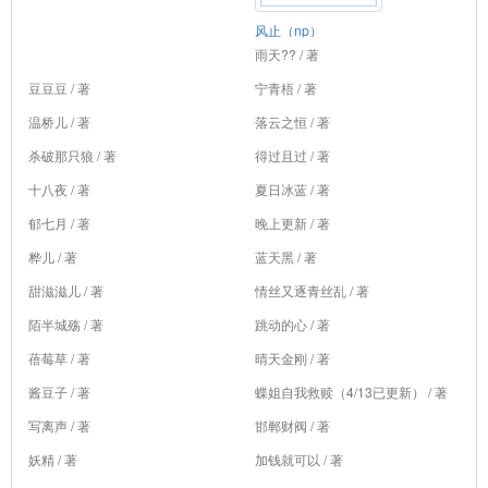
风止（np）
雨天?? / 著
豆豆豆 / 著
宁青梧 / 著
温桥儿 / 著
落云之恒 / 著
杀破那只狼 / 著
得过且过 / 著
十八夜 / 著
夏日冰蓝 / 著
郁七月 / 著
晚上更新 / 著
桦儿 / 著
蓝天黑 / 著
甜滋滋儿 / 著
情丝又逐青丝乱 / 著
陌半城殇 / 著
跳动的心 / 著
蓓莓草 / 著
晴天金刚 / 著
酱豆子 / 著
蝶姐自我救赎（4/13已更新） / 著
写离声 / 著
邯郸财阀 / 著
妖精 / 著
加钱就可以 / 著