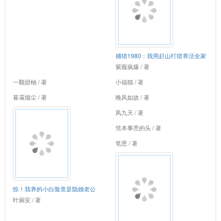
捕猎1980：我用赶山打猎养活全家
紫薇疯爆 / 著
一颗甜柚 / 著
小福猫 / 著
暮霭烟尘 / 著
晚风如故 / 著
凤九天 / 著
凭本事秃的头 / 著
笔恩 / 著
惊！我养的小白脸竟是隐婚老公
叶琬安 / 著