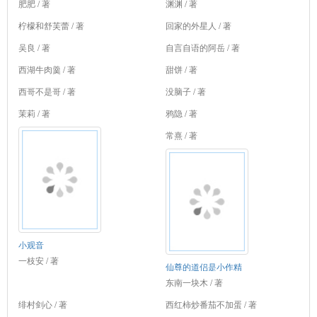
肥肥 / 著
渊渊 / 著
柠檬和舒芙蕾 / 著
回家的外星人 / 著
吴良 / 著
自言自语的阿岳 / 著
西湖牛肉羹 / 著
甜饼 / 著
西哥不是哥 / 著
没脑子 / 著
茉莉 / 著
鸦隐 / 著
常熹 / 著
小观音
一枝安 / 著
仙尊的道侣是小作精
东南一块木 / 著
绯村剑心 / 著
西红柿炒番茄不加蛋 / 著