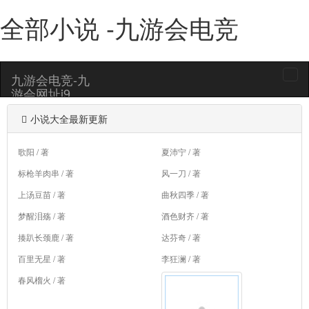
全部小说 -九游会电竞
九游会电竞-九
togg
游会网址j9
navi
小说大全最新更新
歌阳 / 著
夏沛宁 / 著
标枪羊肉串 / 著
风一刀 / 著
上汤豆苗 / 著
曲秋四季 / 著
梦醒泪殇 / 著
酒色财齐 / 著
揍趴长颈鹿 / 著
达芬奇 / 著
百里无星 / 著
李狂澜 / 著
春风榴火 / 著