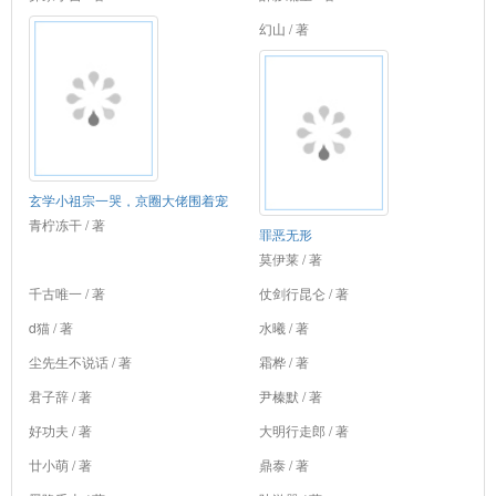
幻山 / 著
玄学小祖宗一哭，京圈大佬围着宠
青柠冻干 / 著
罪恶无形
莫伊莱 / 著
千古唯一 / 著
仗剑行昆仑 / 著
d猫 / 著
水曦 / 著
尘先生不说话 / 著
霜桦 / 著
君子辞 / 著
尹榛默 / 著
好功夫 / 著
大明行走郎 / 著
廿小萌 / 著
鼎泰 / 著