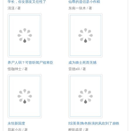
学长，你女朋友又任性了
仙尊的道侣是小作精
清漾 / 著
东南一块木 / 著
养尸人弱？可曾听闻尸祖将臣
成为骑士死而无憾
怪咖绅士 / 著
雷德xiii / 著
永恒新国度
[综英美]角色扮演的风吹到了崩铁
昴家小吉 / 著
醉影疏星 / 著