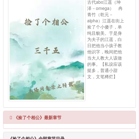
古代abo江遥（坤
泽－omega） 冉
青竹（乾元－
alpha）江遥在街上
捡了个小傻子，单
纯且貌美。于是身
为夫子的江遥，白
日把他当小孩子教
他识字，晚间把他
当大人教大人该做
的事。【私设应该
挺多，普通小甜
文，文笔稀烂】
《捡了个相公》最新章节
《捡了个相公》全部章节目录