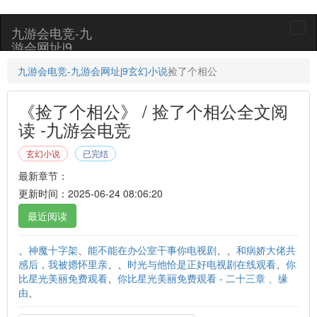
九游会电竞-九
togg
游会网址j9
navi
九游会电竞-九游会网址j9
玄幻小说
捡了个相公
《捡了个相公》 / 捡了个相公全文阅
读 -九游会电竞
玄幻小说
已完结
最新章节：
更新时间：2025-06-24 08:06:20
最近阅读
、
神魔十字架
、
能不能在办公室干事你电视剧
、、
和病娇大佬共
感后，我被摁怀里亲
、、
时光与他恰是正好电视剧在线观看
、
你
比星光美丽免费观看
、
你比星光美丽免费观看 - 二十三章 、缘
由
、