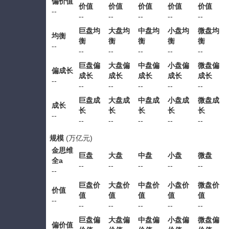
偏价值
价值
价值
价值
价值
价值
--
--
--
--
--
--
巨盘均
大盘均
中盘均
小盘均
微盘均
均衡
衡
衡
衡
衡
衡
--
--
--
--
--
--
巨盘偏
大盘偏
中盘偏
小盘偏
微盘偏
偏成长
成长
成长
成长
成长
成长
--
--
--
--
--
--
巨盘成
大盘成
中盘成
小盘成
微盘成
成长
长
长
长
长
长
--
--
--
--
--
--
规模
(万亿元)
金思维
巨盘
大盘
中盘
小盘
微盘
全a
--
--
--
--
--
--
巨盘价
大盘价
中盘价
小盘价
微盘价
价值
值
值
值
值
值
--
--
--
--
--
--
巨盘偏
大盘偏
中盘偏
小盘偏
微盘偏
偏价值