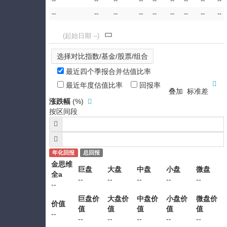
--
--
--
--
--
--
--
--
--
--
--
--
--
--
--
--
--
--
(起始日期 --)
选择对比指数/基金/股票/组合
最近四个季报合并估值比率
最近年度估值比率
回报率
涨跌幅
(%)
按区间段
年化回报
总回报
金思维
巨盘
大盘
中盘
小盘
微盘
全a
--
--
--
--
--
--
巨盘价
大盘价
中盘价
小盘价
微盘价
价值
值
值
值
值
值
--
--
--
--
--
--