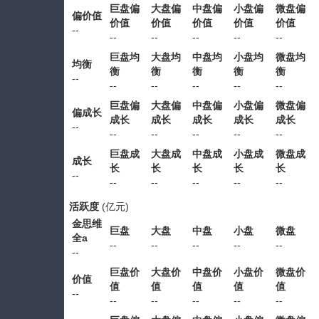
巨盘偏
大盘偏
中盘偏
小盘偏
微盘偏
偏价值
价值
价值
价值
价值
价值
--
--
--
--
--
--
巨盘均
大盘均
中盘均
小盘均
微盘均
均衡
衡
衡
衡
衡
衡
--
--
--
--
--
--
巨盘偏
大盘偏
中盘偏
小盘偏
微盘偏
偏成长
成长
成长
成长
成长
成长
--
--
--
--
--
--
巨盘成
大盘成
中盘成
小盘成
微盘成
成长
长
长
长
长
长
--
--
--
--
--
--
活跃度
(亿元)
金思维
巨盘
大盘
中盘
小盘
微盘
全a
--
--
--
--
--
--
巨盘价
大盘价
中盘价
小盘价
微盘价
价值
值
值
值
值
值
--
--
--
--
--
--