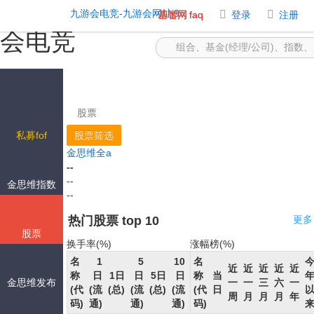
股票九游会网址j9首页 -九游
九游会电竞-九游会网址j9
基智网
faq
登录
注册
会电竞
股票
私募fof
股票筛选
金思维全a
--
--
金思维指数
--
热门股票 top 10
更多
股票
换手率(%)
涨幅榜(%)
名
1
5
10
名
涨
10
近
近
近
近
近
称
日
1日
日
5日
日
称
当
跌
金思维发布
日
一
一
三
六
一
(代
(流
(总)
(流
(总)
(流
(代
日
幅
(总)
周
月
月
月
年
码)
通)
通)
通)
码)
(%)