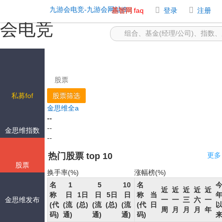
股票九游会网址j9首页 -九游
九游会电竞-九游会网址j9
基智网
faq
登录
注册
会电竞
股票
私募fof
股票筛选
金思维全a
--
--
金思维指数
--
热门股票 top 10
更多
股票
换手率(%)
涨幅榜(%)
名
1
5
10
名
涨
10
近
近
近
近
近
称
日
1日
日
5日
日
称
当
跌
金思维发布
日
一
一
三
六
一
(代
(流
(总)
(流
(总)
(流
(代
日
幅
(总)
周
月
月
月
年
码)
通)
通)
通)
码)
(%)