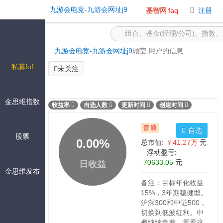
公开组合 -九游会电竞
九游会电竞-九游会网址j9
基智网
faq
注册
九游会电竞-九游会网址j9
顾莹 用户的信息
私募fof
未关注
金思维指数
收益率
自选人数
更新时间
创建时间
普通
自选
股票
0.00
%
总市值:
￥41.27万
元
浮动盈亏:
-70633.05
元
日收益
金思维发布
备注：目标年化收益
15%，3年期稳健型。
沪深300和中证500，
切换到低波红利。中
概继续拿着，看看这