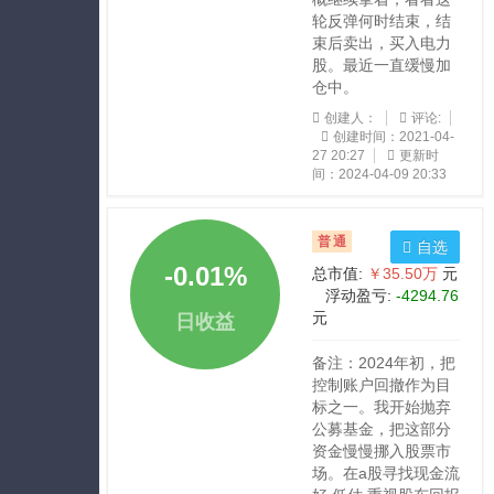
轮反弹何时结束，结
束后卖出，买入电力
股。最近一直缓慢加
仓中。
创建人：
评论:
创建时间：2021-04-
27 20:27
更新时
间：2024-04-09 20:33
普通
自选
-0.01
%
总市值:
￥35.50万
元
浮动盈亏:
-4294.76
元
日收益
备注：2024年初，把
控制账户回撤作为目
标之一。我开始抛弃
公募基金，把这部分
资金慢慢挪入股票市
场。在a股寻找现金流