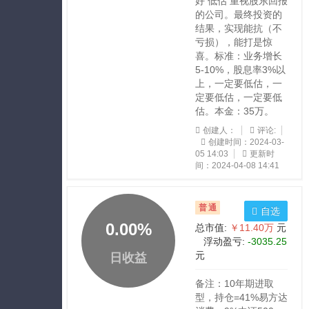
好 低估 重视股东回报
的公司。最终投资的
结果，实现能抗（不
亏损），能打是惊
喜。标准：业务增长
5-10%，股息率3%以
上，一定要低估，一
定要低估，一定要低
估。本金：35万。
创建人：
评论:
创建时间：2024-03-
05 14:03
更新时
间：2024-04-08 14:41
普通
自选
0.00
%
总市值:
￥11.40万
元
浮动盈亏:
-3035.25
元
日收益
备注：10年期进取
型，持仓=41%易方达