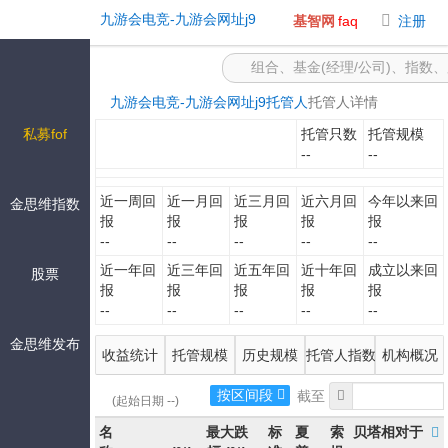
-九游会电竞
九游会电竞-九游会网址j9
基智网
faq
注册
九游会电竞-九游会网址j9
托管人
托管人详情
私募fof
托管只数
托管规模
--
--
近一周回
近一月回
近三月回
近六月回
今年以来回
金思维指数
报
报
报
报
报
--
--
--
--
--
近一年回
近三年回
近五年回
近十年回
成立以来回
股票
报
报
报
报
报
--
--
--
--
--
金思维发布
收益统计
托管规模
历史规模
托管人指数
机构概况
按区间段
(起始日期 --)
名
最大跌
标
夏
索
贝塔相对于